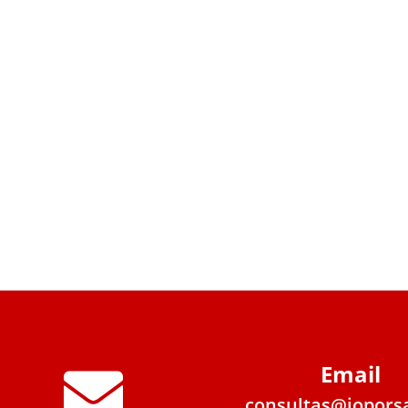
Email

consultas@jopors